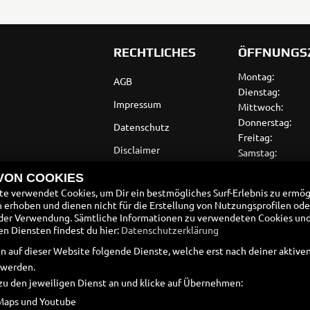
RECHTLICHES
ÖFFNUNGS
Montag:
AGB
Dienstag:
Impressum
Mittwoch:
Donnerstag:
Datenschutz
Freitag:
Disclaimer
Samstag:
Sonntag:
Barrierefreiheit
 VON COOKIES
e verwendet Cookies, um Dir ein bestmögliches Surf-Erlebnis zu ermög
Batteriegesetz
erhoben und dienen nicht für die Erstellung von Nutzungsprofilen ode
der Verwendung. Sämtliche Informationen zu verwendeten Cookies un
Altölverordnung
 Diensten findest du hier:
Datenschutzerklärung
n auf dieser Website folgende Dienste, welche erst nach deiner aktiv
 werden.
zu den jeweiligen Dienst an und klicke auf Übernehmen:
Maps und Youtube