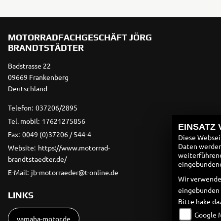
MOTORRADFACHGESCHÄFT JÖRG
BRANDTSTÄDTER
Badstrasse 22
09669 Frankenberg
Deutschland
Telefon:
037206/2895
Tel. mobil:
17621275856
EINSATZ
Fax:
0049 (0)37206 / 544-4
Diese Webseit
Daten werden 
Website:
https://www.motorrad-
weiterführen
brandtstaedter.de/
eingebundenen
E-Mail:
jb-motorraeder@t-online.de
Wir verwende
eingebunden
LINKS
Bitte hake da
Google 
yamaha-motor.de