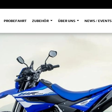
PROBEFAHRT
ZUBEHÖR
ÜBER UNS
NEWS / EVENT
ADVENTURE
A
A
HYPER NAKED
SPORT HERITAGE
Tenere
Tener
700
700
(Low
SPORT TOURING
SUPERSPORT
A2
A
Tenere
Tener
700
700
35kW
Rally
A
A1