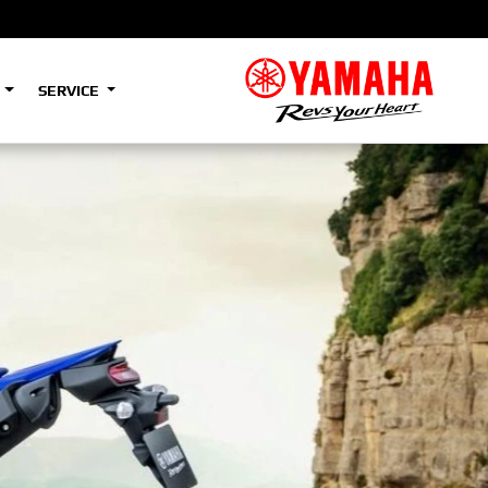
S
SERVICE
A2
e
Tenere
700
)
(Low)
35kW
A2
e
Tenere
700
Rally
35kW