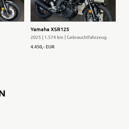
Yamaha XSR125
Ya
2025 | 1.574 km | Gebrauchtfahrzeug
200
4.450,- EUR
2.2
N