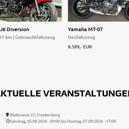
J6 Diversion
Yamaha MT-07
251 km | Gebrauchtfahrzeug
Neufahrzeug
R
8.589,- EUR
AKTUELLE VERANSTALTUNGE
MOTORRAD AUSFAHRTEN
JÖRG`S 3-TAGESTOUR
Badstrasse 22, Frankenberg
Samstag, 05.09.2026 - 09:00 bis Montag, 07.09.2026 - 17:00