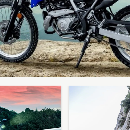
Tenere
WR12
700
World
Raid