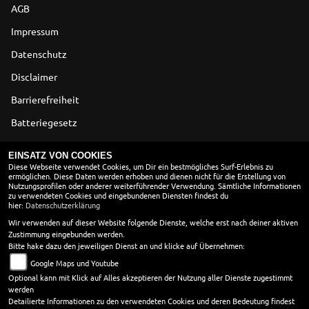
AGB
Impressum
Datenschutz
Disclaimer
Barrierefreiheit
Batteriegesetz
Altölverordnung
EINSATZ VON COOKIES
Diese Webseite verwendet Cookies, um Dir ein bestmögliches Surf-Erlebnis zu
ermöglichen. Diese Daten werden erhoben und dienen nicht für die Erstellung von
ÖFFNUNGSZEITEN
Nutzungsprofilen oder anderer weiterführender Verwendung. Sämtliche Informationen
zu verwendeten Cookies und eingebundenen Diensten findest du
Montag:
08:00 - 18:00
hier:
Datenschutzerklärung
Dienstag:
08:00 - 18:00
Wir verwenden auf dieser Website folgende Dienste, welche erst nach deiner aktiven
Zustimmung eingebunden werden.
Mittwoch:
08:00 - 18:00
Bitte hake dazu den jeweiligen Dienst an und klicke auf Übernehmen:
Donnerstag:
08:00 - 18:00
Google Maps und Youtube
Freitag:
08:00 - 18:00
Optional kann mit Klick auf Alles akzeptieren der Nutzung aller Dienste zugestimmt
Samstag:
09:00 - 12:00
werden
Sonntag:
geschlossen
Detailierte Informationen zu den verwendeten Cookies und deren Bedeutung findest