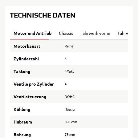
TECHNISCHE DATEN
Motor und Antrieb
Chassis
Fahrwerk vorne
Fahrwerk 
Motorbauart
Reihe
Zylinderzahl
3
Taktung
4-Takt
Ventile pro Zylinder
4
Ventilsteuerung
DOHC
Kühlung
flüssig
Hubraum
890 ccm
Bohrung
78 mm