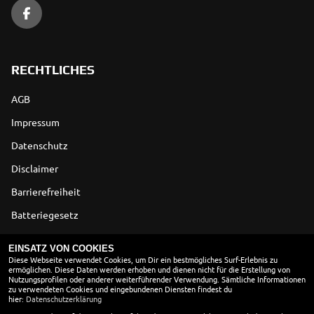
RECHTLICHES
AGB
Impressum
Datenschutz
Disclaimer
Barrierefreiheit
Batteriegesetz
Altölverordnung
EINSATZ VON COOKIES
Diese Webseite verwendet Cookies, um Dir ein bestmögliches Surf-Erlebnis zu
ermöglichen. Diese Daten werden erhoben und dienen nicht für die Erstellung von
ÖFFNUNGSZEITEN
Nutzungsprofilen oder anderer weiterführender Verwendung. Sämtliche Informationen
zu verwendeten Cookies und eingebundenen Diensten findest du
Montag:
08:00 - 18:00
hier:
Datenschutzerklärung
Dienstag:
08:00 - 18:00