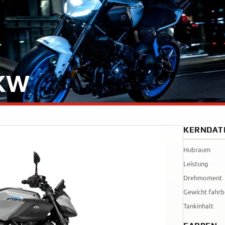
Tenere
WR12
700
World
Raid
5KW
KERNDAT
Hubraum
Leistung
Drehmoment
Gewicht fahrb
Tankinhalt