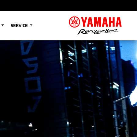
S
SERVICE
A2
e
Tenere
700
)
(Low)
35kW
A2
e
Tenere
700
Rally
35kW