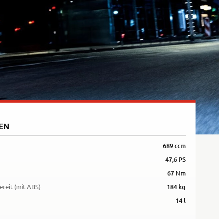
5R
EN
689 ccm
47,6 PS
67 Nm
ereit (mit ABS)
184 kg
14 l