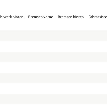
ahrwerk hinten
Bremsen vorne
Bremsen hinten
Fahrassist