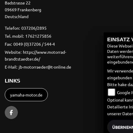
Badstrasse 22
09669 Frankenberg
Deutschland
Telefon:
037206/2895
Tel. mobil:
17621275856
EINSATZ
Fax:
0049 (0)37206 / 544-4
Diese Webseit
Daten werden 
Website:
https://www.motorrad-
weiterführen
brandtstaedter.de/
eingebundenen
E-Mail:
jb-motorraeder@t-online.de
Wir verwende
eingebunden
LINKS
Bitte hake da
Google 
yamaha-motor.de
Optional kann
Detailierte 
unserer Date
ÜBERNEH