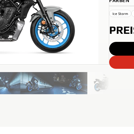
FARBEN
Ice Storm
PRE