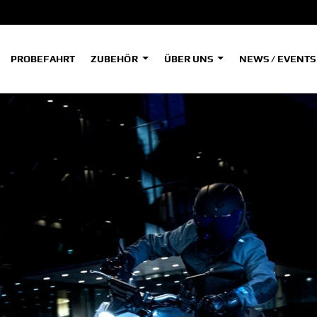
PROBEFAHRT
ZUBEHÖR
ÜBER UNS
NEWS / EVENT
ADVENTURE
A
A
HYPER NAKED
SPORT HERITAGE
Tenere
Tener
700
700
(Low
SPORT TOURING
SUPERSPORT
A2
A
Tenere
Tener
700
700
35kW
Rally
A
A1