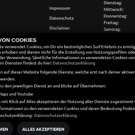
Dienstag:
Impressum
Mittwoch:
Donnerstag:
Datenschutz
Freitag:
Disclaimer
Samstag:
Sonntag:
Barrierefreiheit
 VON COOKIES
e verwendet Cookies, um Dir ein bestmögliches Surf-Erlebnis zu ermög
Batteriegesetz
erhoben und dienen nicht für die Erstellung von Nutzungsprofilen ode
der Verwendung. Sämtliche Informationen zu verwendeten Cookies un
Altölverordnung
 Diensten findest du hier:
Datenschutzerklärung
n auf dieser Website folgende Dienste, welche erst nach deiner aktiv
 werden.
zu den jeweiligen Dienst an und klicke auf Übernehmen:
Maps und Youtube
 mit Klick auf Alles akzeptieren der Nutzung aller Dienste zugestimm
Informationen zu den verwendeten Cookies und deren Bedeutung findest
nschutzerklärung:
Datenschutzerklärung
MEN
ALLES AKZEPTIEREN